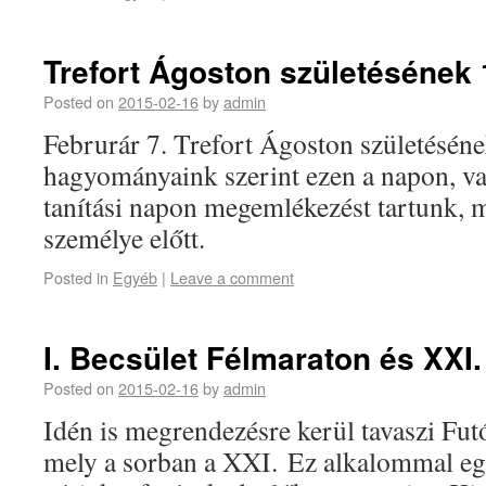
Trefort Ágoston születésének 
Posted on
2015-02-16
by
admin
Februrár 7. Trefort Ágoston születéséne
hagyományaink szerint ezen a napon, va
tanítási napon megemlékezést tartunk, m
személye előtt.
Posted in
Egyéb
|
Leave a comment
I. Becsület Félmaraton és XXI.
Posted on
2015-02-16
by
admin
Idén is megrendezésre kerül tavaszi Fu
mely a sorban a XXI. Ez alkalommal eg