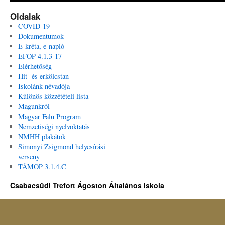
Oldalak
COVID-19
Dokumentumok
E-kréta, e-napló
EFOP-4.1.3-17
Elérhetőség
Hit- és erkölcstan
Iskolánk névadója
Különös közzétételi lista
Magunkról
Magyar Falu Program
Nemzetiségi nyelvoktatás
NMHH plakátok
Simonyi Zsigmond helyesírási
verseny
TÁMOP 3.1.4.C
Csabacsűdi Trefort Ágoston Általános Iskola