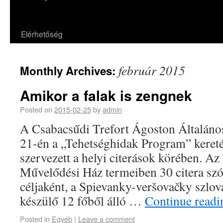
Elérhetőség
február 2015
Monthly Archives:
Amikor a falak is zengnek
Posted on
2015-02-25
by
admin
A Csabacsűdi Trefort Ágoston Általános
21-én a „Tehetséghidak Program” keret
szervezett a helyi citerások körében. Az
Művelődési Ház termeiben 30 citera sz
céljaként, a Spievanky-veršovačky szlo
készülő 12 főből álló …
Continue read
Posted in
Egyéb
|
Leave a comment