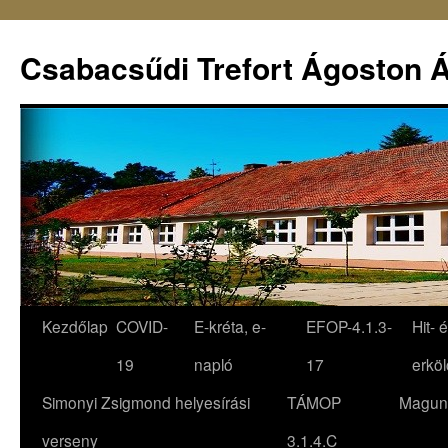
Csabacsűdi Trefort Ágoston Á
Kezdőlap
COVID-
E-kréta, e-
EFOP-4.1.3-
Hit- 
19
napló
17
erköl
Simonyi Zsigmond helyesírási
TÁMOP
Magun
verseny
3.1.4.C