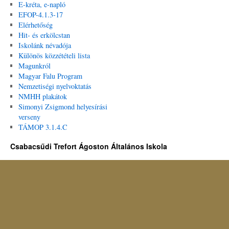
E-kréta, e-napló
EFOP-4.1.3-17
Elérhetőség
Hit- és erkölcstan
Iskolánk névadója
Különös közzétételi lista
Magunkról
Magyar Falu Program
Nemzetiségi nyelvoktatás
NMHH plakátok
Simonyi Zsigmond helyesírási
verseny
TÁMOP 3.1.4.C
Csabacsűdi Trefort Ágoston Általános Iskola