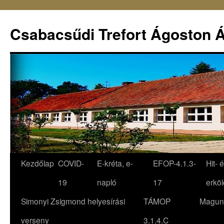
Csabacsűdi Trefort Ágoston Á
Kezdőlap
COVID-
E-kréta, e-
EFOP-4.1.3-
Hit- 
19
napló
17
erköl
Simonyi Zsigmond helyesírási
TÁMOP
Magun
verseny
3.1.4.C