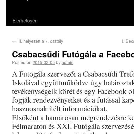
Elérhetőség
←
III. helyezett a 7. osztály
I. Bec
Csabacsűdi Futógála a Faceb
Posted on
2015-02-05
by
admin
A Futógála szervezői a Csabacsűdi Tref
Iskolával együttműködve úgy határoztak,
tevékenységeik körét és egy Facebook ol
fogják rendezvényeiket és a futással kap
hasznosnak ítélt információkat.
Elsőként a hamarosan megrendezésre ker
Félmaraton és XXI. Futógála szervezésé