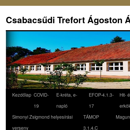
Csabacsűdi Trefort Ágoston Á
Kezdőlap
COVID-
E-kréta, e-
EFOP-4.1.3-
Hit- 
19
napló
17
erköl
Simonyi Zsigmond helyesírási
TÁMOP
Magun
verseny
3.1.4.C