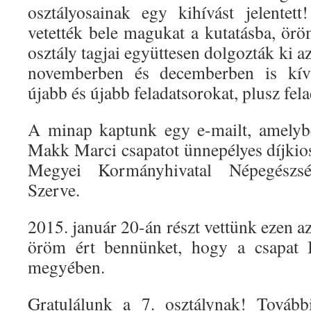
osztályosainak egy kihívást jelentet
vetették bele magukat a kutatásba, örö
osztály tagjai együttesen dolgozták ki a
novemberben és decemberben is kívá
újabb és újabb feladatsorokat, plusz fela
A minap kaptunk egy e-mailt, amelybe
Makk Marci csapatot ünnepélyes díjkios
Megyei Kormányhivatal Népegészség
Szerve.
2015. január 20-án részt vettünk ezen a
öröm ért bennünket, hogy a csapat II
megyében.
Gratulálunk a 7. osztálynak! Továb