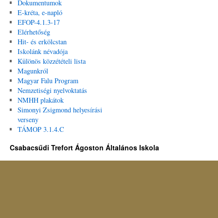
Dokumentumok
E-kréta, e-napló
EFOP-4.1.3-17
Elérhetőség
Hit- és erkölcstan
Iskolánk névadója
Különös közzétételi lista
Magunkról
Magyar Falu Program
Nemzetiségi nyelvoktatás
NMHH plakátok
Simonyi Zsigmond helyesírási
verseny
TÁMOP 3.1.4.C
Csabacsűdi Trefort Ágoston Általános Iskola