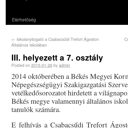
Elérhetőség
←
Iskolanyitogató a Csabacsűdi Trefort Ágoston
C
Általános Iskolában
III. helyezett a 7. osztály
Posted on
2015-01-26
by
admin
2014 októberében a Békés Megyei Kor
Népegészségügyi Szakigazgatási Szerve 
vetélkedősorozatot hirdetett a világna
Békés megye valamennyi általános iskolá
tanulók számára.
E felhívás a Csabacsűdi Trefort Ágost