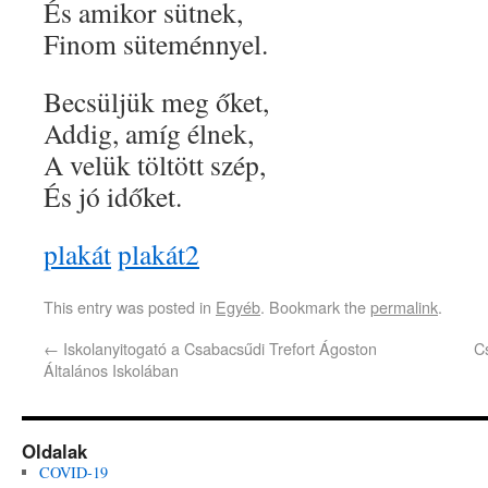
És amikor sütnek,
Finom süteménnyel.
Becsüljük meg őket,
Addig, amíg élnek,
A velük töltött szép,
És jó időket.
plakát
plakát2
This entry was posted in
Egyéb
. Bookmark the
permalink
.
←
Iskolanyitogató a Csabacsűdi Trefort Ágoston
C
Általános Iskolában
Oldalak
COVID-19