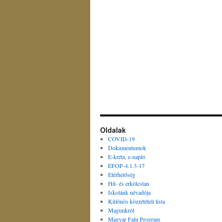
Oldalak
COVID-19
Dokumentumok
E-kréta, e-napló
EFOP-4.1.3-17
Elérhetőség
Hit- és erkölcstan
Iskolánk névadója
Különös közzétételi lista
Magunkról
Magyar Falu Program