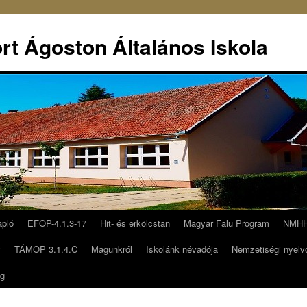
rt Ágoston Általános Iskola
apló
EFOP-4.1.3-17
Hit- és erkölcstan
Magyar Falu Program
NMHH 
y
TÁMOP 3.1.4.C
Magunkról
Iskolánk névadója
Nemzetiségi nyelv
ég