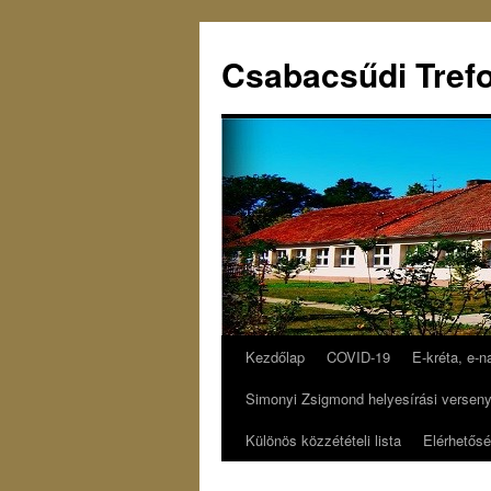
Csabacsűdi Trefo
Kezdőlap
COVID-19
E-kréta, e-n
Simonyi Zsigmond helyesírási versen
Különös közzétételi lista
Elérhetős