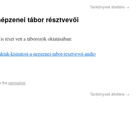
Tankönyvek átvétele
→
népzenei tábor résztvevői
 részt vett a táborozók oktatásában:
ktak-kisiratost-a-nepzenei-tabor-resztvevoi-audio
k the
permalink
.
Tankönyvek átvétele
→