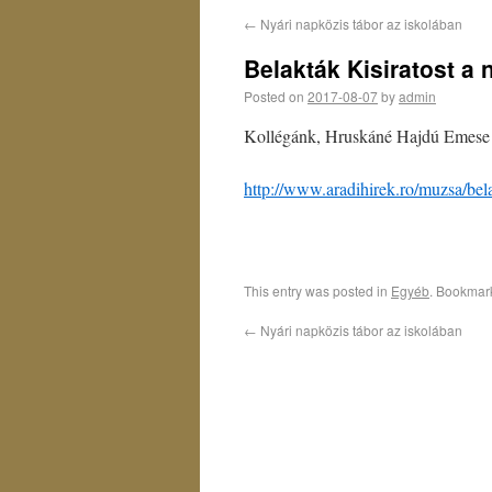
←
Nyári napközis tábor az iskolában
Belakták Kisiratost a 
Posted on
2017-08-07
by
admin
Kollégánk, Hruskáné Hajdú Emese is
http://www.aradihirek.ro/muzsa/bela
This entry was posted in
Egyéb
. Bookmar
←
Nyári napközis tábor az iskolában