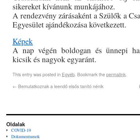
sikereket kívánunk munkájához.
A rendezvény zárásaként a Szülők a C
Egyesület ajándékozása következett.
Képek
A nap végén boldogan és ünnepi han
kicsik és nagyok egyaránt.
This entry was posted in
Egyéb
. Bookmark the
permalink
.
←
Bemutatkoznak a leendő elsős tanító nénik
Oldalak
COVID-19
Dokumentumok