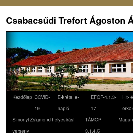
Csabacsűdi Trefort Ágoston Á
Kezdőlap
COVID-
E-kréta, e-
EFOP-4.1.3-
Hit- 
19
napló
17
erköl
Simonyi Zsigmond helyesírási
TÁMOP
Magun
verseny
3.1.4.C