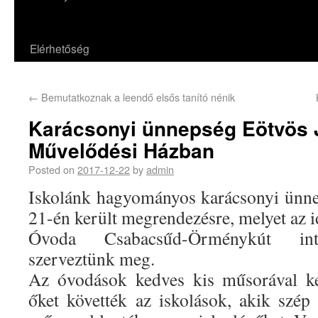
Elérhetőség
←
Bemutatkoznak a leendő elsős tanító nénik
Karácsonyi ünnepség Eötvös 
Művelődési Házban
Posted on
2017-12-22
by
admin
Iskolánk hagyományos karácsonyi ünn
21-én került megrendezésre, melyet az id
Óvoda Csabacsűd-Örménykút int
szerveztünk meg.
Az óvodások kedves kis műsorával ke
őket követték az iskolások, akik szép