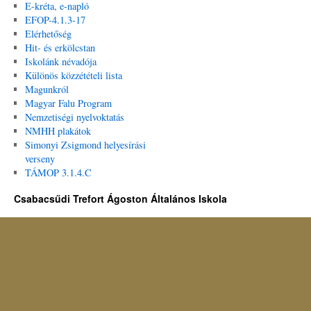
E-kréta, e-napló
EFOP-4.1.3-17
Elérhetőség
Hit- és erkölcstan
Iskolánk névadója
Különös közzétételi lista
Magunkról
Magyar Falu Program
Nemzetiségi nyelvoktatás
NMHH plakátok
Simonyi Zsigmond helyesírási
verseny
TÁMOP 3.1.4.C
Csabacsűdi Trefort Ágoston Általános Iskola