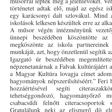
műsorral lepték meg a jelenlévőket. Ve
történetet adtak elő, majd az egész is
egy karácsonyi dalt szlovákul. Mind
iskolások lelkesen készültek erre az alk
A műsor végén intézményünk vezetőj
ünnepi beszédében köszöntötte az 
megköszönte az iskola partnereinek
munkáját, azt, hogy önzetlenül segítik a
Igazgató úr beszédében megemlített
népzenetanárnak a Falvak kultúrájáért 
a Magyar Kultúra lovagja címet adom
hagyományok népszerűsítéséért.” Feri 
hozzáértésével segíti citeraszak
tehetséggondozó, hagyományőrző mu
csabacsűdi felnőtt citeracsoportok s
Gratulálunk neki az elismerő díj el