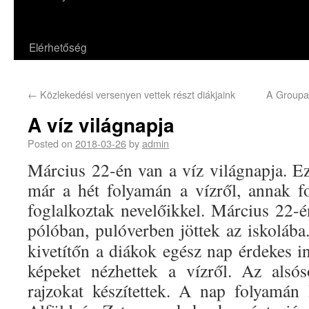
Elérhetőség
←
Közlekedési versenyen vettek részt diákjaink
A Groupa
A víz világnapja
Posted on
2018-03-26
by
admin
Március 22-én van a víz világnapja. E
már a hét folyamán a vízről, annak fo
foglalkoztak nevelőikkel. Március 22-é
pólóban, pulóverben jöttek az iskolába
kivetítőn a diákok egész nap érdekes i
képeket nézhettek a vízről. Az alsós
rajzokat készítettek. A nap folyamán 