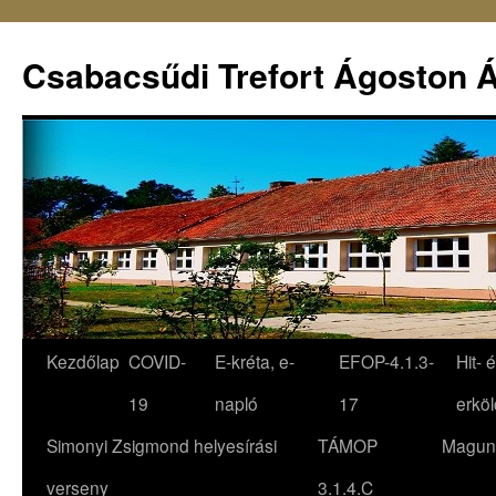
Csabacsűdi Trefort Ágoston Á
Kezdőlap
COVID-
E-kréta, e-
EFOP-4.1.3-
Hit- 
19
napló
17
erköl
Simonyi Zsigmond helyesírási
TÁMOP
Magun
verseny
3.1.4.C