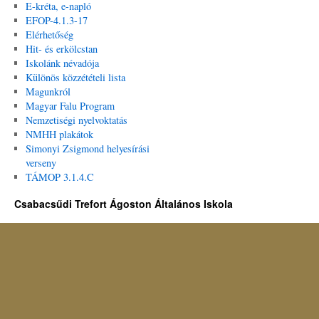
E-kréta, e-napló
EFOP-4.1.3-17
Elérhetőség
Hit- és erkölcstan
Iskolánk névadója
Különös közzétételi lista
Magunkról
Magyar Falu Program
Nemzetiségi nyelvoktatás
NMHH plakátok
Simonyi Zsigmond helyesírási
verseny
TÁMOP 3.1.4.C
Csabacsűdi Trefort Ágoston Általános Iskola