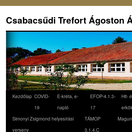
Csabacsűdi Trefort Ágoston Á
Kezdőlap
COVID-
E-kréta, e-
EFOP-4.1.3-
Hit- 
19
napló
17
erköl
Simonyi Zsigmond helyesírási
TÁMOP
Magun
verseny
3.1.4.C