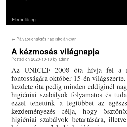
Elérhetőség
←
Pályaorientációs nap iskolánkban
A kézmosás világnapja
Posted on
2020-10-16
by
admin
Az UNICEF 2008 óta hívja fel a f
fontosságára október 15-én világszerte
kezdete óta pedig minden eddiginél nag
higiéniai szabályok folyamatos és tuda
ezzel tehetünk a legtöbbet az egész
kezdeményezés célja, hogy ösztön
higiéniai szabályok betartására, illet