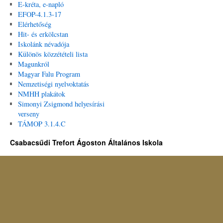
E-kréta, e-napló
EFOP-4.1.3-17
Elérhetőség
Hit- és erkölcstan
Iskolánk névadója
Különös közzétételi lista
Magunkról
Magyar Falu Program
Nemzetiségi nyelvoktatás
NMHH plakátok
Simonyi Zsigmond helyesírási
verseny
TÁMOP 3.1.4.C
Csabacsűdi Trefort Ágoston Általános Iskola