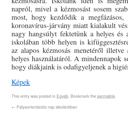
kézmosásra. Iskolánk idén is megeml
napról, mivel a kézmosást sosem szab
most, hogy kezdődik a megfázásos, i
koronavírus-járvány miatt kialakult vé
nagy hangsúlyt fektetünk a helyes és
iskolában több helyen is kifüggesztésr
az alapos kézmosás menetéről illetve a
helyes használatáról. A mindennapok so
hogy diákjaink is odafigyeljenek a higié
Képek
This entry was posted in
Egyéb
. Bookmark the
permalink
.
←
Pályaorientációs nap iskolánkban