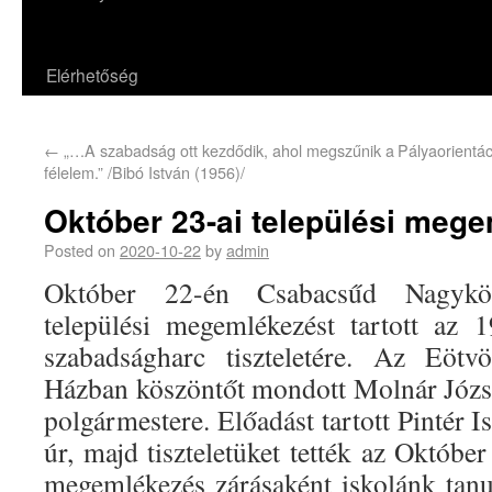
Elérhetőség
←
„…A szabadság ott kezdődik, ahol megszűnik a
Pályaorientá
félelem.” /Bibó István (1956)/
Október 23-ai települési meg
Posted on
2020-10-22
by
admin
Október 22-én Csabacsűd Nagykö
települési megemlékezést tartott az 
szabadságharc tiszteletére. Az Eötv
Házban köszöntőt mondott Molnár Józs
polgármestere. Előadást tartott Pintér I
úr, majd tiszteletüket tették az Októbe
megemlékezés zárásaként iskolánk tan