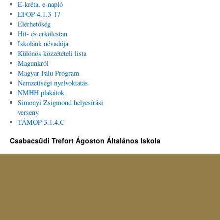
E-kréta, e-napló
EFOP-4.1.3-17
Elérhetőség
Hit- és erkölcstan
Iskolánk névadója
Különös közzétételi lista
Magunkról
Magyar Falu Program
Nemzetiségi nyelvoktatás
NMHH plakátok
Simonyi Zsigmond helyesírási
verseny
TÁMOP 3.1.4.C
Csabacsűdi Trefort Ágoston Általános Iskola