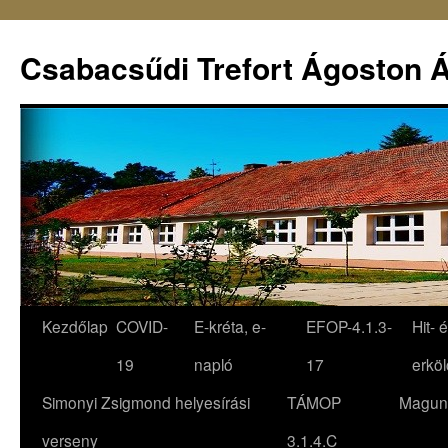
Csabacsűdi Trefort Ágoston Á
Kezdőlap
COVID-
E-kréta, e-
EFOP-4.1.3-
Hit- 
19
napló
17
erköl
Simonyi Zsigmond helyesírási
TÁMOP
Magun
verseny
3.1.4.C