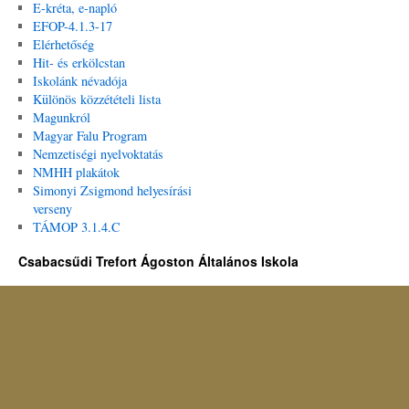
E-kréta, e-napló
EFOP-4.1.3-17
Elérhetőség
Hit- és erkölcstan
Iskolánk névadója
Különös közzétételi lista
Magunkról
Magyar Falu Program
Nemzetiségi nyelvoktatás
NMHH plakátok
Simonyi Zsigmond helyesírási
verseny
TÁMOP 3.1.4.C
Csabacsűdi Trefort Ágoston Általános Iskola