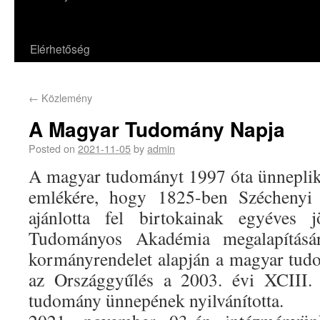
Elérhetőség
←
Közlemény
A Magyar Tudomány Napja
Posted on
2021-11-05
by
admin
A magyar tudományt 1997 óta ünnepli
emlékére, hogy 1825-ben Széchenyi
ajánlotta fel birtokainak egyéves
Tudományos Akadémia megalapításá
kormányrendelet alapján a magyar tud
az Országgyűlés a 2003. évi XCIII.
tudomány ünnepének nyilvánította.