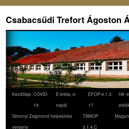
Csabacsűdi Trefort Ágoston Á
Kezdőlap
COVID-
E-kréta, e-
EFOP-4.1.3-
Hit- 
19
napló
17
erköl
Simonyi Zsigmond helyesírási
TÁMOP
Magun
verseny
3.1.4.C