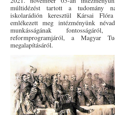
2021. november 03-án intézményün
múltidézést tartott a tudomány n
iskolarádión keresztül Kársai Flóra
emlékezett meg intézményünk névad
munkásságának fontosságáról,
reformprogramjáról, a Magyar T
megalapításáról.