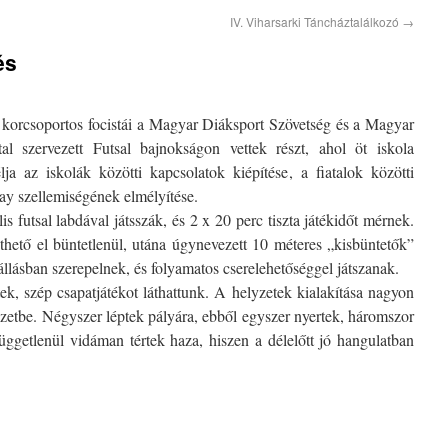
IV. Viharsarki Táncháztalálkozó
→
és
 korcsoportos focistái a Magyar Diáksport Szövetség és a Magyar
 szervezett Futsal bajnokságon vettek részt, ahol öt iskola
ja az iskolák közötti kapcsolatok kiépítése, a fiatalok közötti
play szellemiségének elmélyítése.
 futsal labdával játsszák, és 2 x 20 perc tiszta játékidőt mérnek.
thető el büntetlenül, utána úgynevezett 10 méteres „kisbüntetők”
llásban szerepelnek, és folyamatos cserelehetőséggel játszanak.
ek, szép csapatjátékot láthattunk. A helyzetek kialakítása nagyon
lyzetbe. Négyszer léptek pályára, ebből egyszer nyertek, háromszor
függetlenül vidáman tértek haza, hiszen a délelőtt jó hangulatban