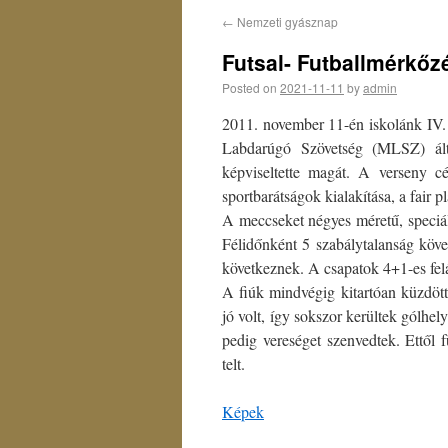
←
Nemzeti gyásznap
Futsal- Futballmérkőz
Posted on
2021-11-11
by
admin
2011. november 11-én iskolánk IV.
Labdarúgó Szövetség (MLSZ) által
képviseltette magát. A verseny cél
sportbarátságok kialakítása, a fair 
A meccseket négyes méretű, speciális
Félidőnként 5 szabálytalanság köve
következnek. A csapatok 4+1-es felá
A fiúk mindvégig kitartóan küzdött
jó volt, így sokszor kerültek gólhe
pedig vereséget szenvedtek. Ettől 
telt.
Képek