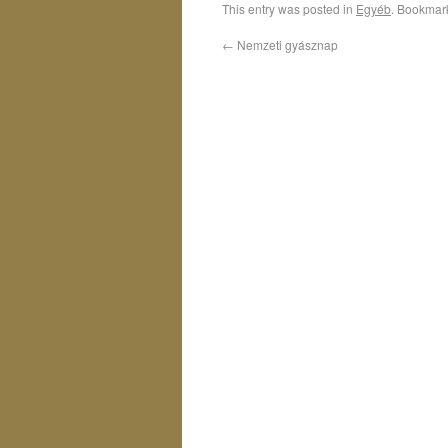
This entry was posted in
Egyéb
. Bookmar
←
Nemzeti gyásznap