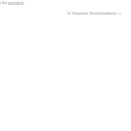
k the
permalink
.
IV. Viharsarki Táncháztalálkozó
→