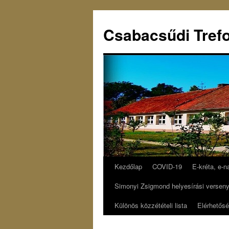
Csabacsűdi Trefo
Kezdőlap
COVID-19
E-kréta, e-n
Simonyi Zsigmond helyesírási versen
Különös közzétételi lista
Elérhetős