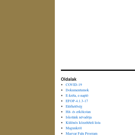
Oldalak
COVID-19
Dokumentumok
E-kréta, e-napló
EFOP-4.1.3-17
Elérhetőség
Hit- és erkölcstan
Iskolánk névadója
Különös közzétételi lista
Magunkról
Magyar Falu Program