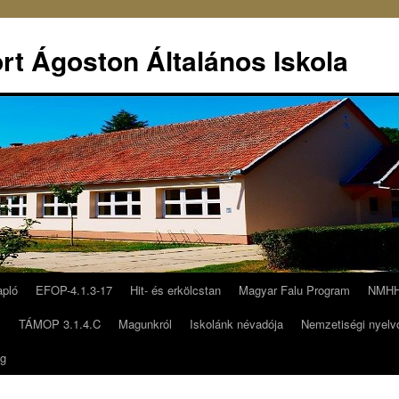
rt Ágoston Általános Iskola
apló
EFOP-4.1.3-17
Hit- és erkölcstan
Magyar Falu Program
NMHH 
y
TÁMOP 3.1.4.C
Magunkról
Iskolánk névadója
Nemzetiségi nyelv
ég