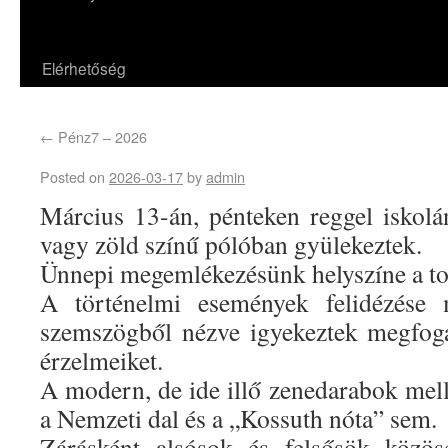
Elérhetőség
←
Pénz7 – 2026
Posted on
2026-03-17
by
admin
Március 13-án, pénteken reggel iskolán
vagy zöld színű pólóban gyülekeztek.
Ünnepi megemlékezésünk helyszíne a to
A történelmi események felidézése m
szemszögből nézve igyekeztek megfog
érzelmeiket.
A modern, de ide illő zenedarabok mell
a Nemzeti dal és a „Kossuth nóta” sem.
Zárásként alsósok és felsősök közös