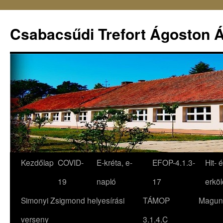
Csabacsűdi Trefort Ágoston Á
Kezdőlap
COVID-
E-kréta, e-
EFOP-4.1.3-
Hit- 
19
napló
17
erköl
Simonyi Zsigmond helyesírási
TÁMOP
Magun
verseny
3.1.4.C