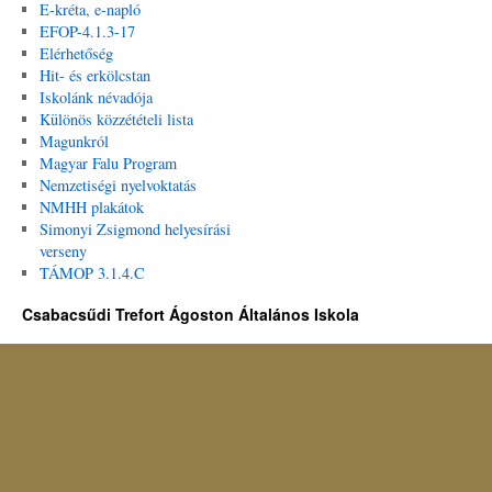
E-kréta, e-napló
EFOP-4.1.3-17
Elérhetőség
Hit- és erkölcstan
Iskolánk névadója
Különös közzétételi lista
Magunkról
Magyar Falu Program
Nemzetiségi nyelvoktatás
NMHH plakátok
Simonyi Zsigmond helyesírási
verseny
TÁMOP 3.1.4.C
Csabacsűdi Trefort Ágoston Általános Iskola